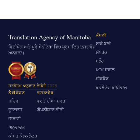
Translation Agency of Manitoba
ਕੰਪਨੀ
ਸਾਡੇ ਬਾਰੇ
ਵਿਨੀਪੈਗ ਅਤੇ ਪੂਰੇ ਮੈਨੀਟੋਬਾ ਵਿੱਚ ਪ੍ਰਮਾਣਿਤ ਦਸਤਾਵੇਜ਼
ਸੰਪਰਕ
ਅਨੁਵਾਦ।
ਬਲੌਗ
ਆਮ ਸਵਾਲ
ਫੀਡਬੈਕ
ਸਰਬੋਤਮ ਅਨੁਵਾਦ ਏਜੰਸੀ 2026
ਭਰੋਸੇਯੋਗ ਭਾਈਵਾਲ
ਨੈਵੀਗੇਸ਼ਨ
ਦਸਤਾਵੇਜ਼
ਸ਼ਹਿਰ
ਵਰਤੋਂ ਦੀਆਂ ਸ਼ਰਤਾਂ
ਦੂਤਾਵਾਸ
ਗੋਪਨੀਯਤਾ ਨੀਤੀ
ਭਾਸ਼ਾਵਾਂ
ਅਨੁਵਾਦਕ
ਕੀਮਤ ਕੈਲਕੁਲੇਟਰ