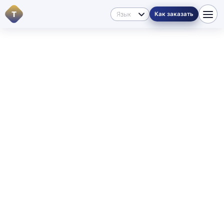
T
Как заказать
ТРАНСКРИБАЦИЯ · АУДИО И ВИДЕО ·
МАНИТОБА
Превращаем аудио и
видео в
точный текст.
Расшифровка с проверкой человеком:
Загрузить файл