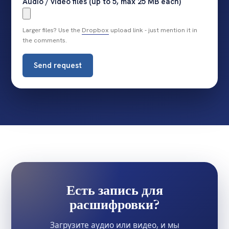
Larger files? Use the
Dropbox
upload link - just mention it in
the comments.
Send request
Есть запись для
расшифровки?
Загрузите аудио или видео, и мы
подтвердим цену и срок до оформления