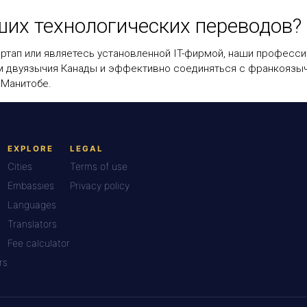
ших технологических переводов?
тартап или являетесь установленной IT-фирмой, наши професс
м двуязычия Канады и эффективно соединяться с франкояз
 Манитобе.
EXPLORE
LEGAL
Cities
Terms of use
Embassies
Privacy policy
Languages
Translators
Fee calculator
rs