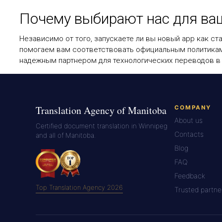
Почему выбирают нас для ва
Независимо от того, запускаете ли вы новый app как с
помогаем вам соответствовать официальным политика
надежным партнером для технологических переводов в
Translation Agency of Manitoba
COMPANY
About us
Certified document translation in Winnipeg
Contacts
and all of Manitoba.
Blog
FAQ
Feedback
Top Translation Agency 2026
Trusted partne