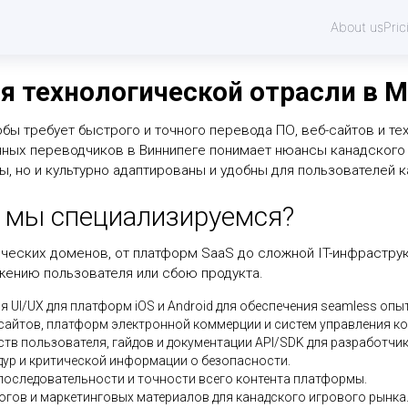
About us
Pric
я технологической отрасли в 
ы требует быстрого и точного перевода ПО, веб-сайтов и те
ых переводчиков в Виннипеге понимает нюансы канадского т
 но и культурно адаптированы и удобны для пользователей ка
й мы специализируемся?
ческих доменов, от платформ SaaS до сложной IT-инфраструк
жению пользователя или сбою продукта.
я UI/UX для платформ iOS и Android для обеспечения seamless оп
сайтов, платформ электронной коммерции и систем управления ко
тв пользователя, гайдов и документации API/SDK для разработчик
дур и критической информации о безопасности.
последовательности и точности всего контента платформы.
логов и маркетинговых материалов для канадского игрового рынка