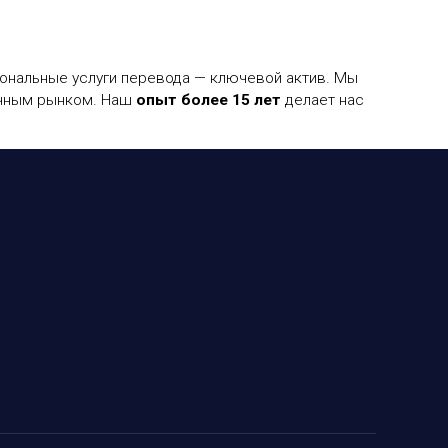
иональные услуги перевода — ключевой актив. Мы
ычным рынком. Наш
опыт более 15 лет
делает нас