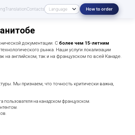
ing
Translation
Contacts
How to order
Манитобе
хнической документации. С
более чем 15-летним
ехнологического рынка. Наши услуги локализации
к на английском, так и на французском по всей Канаде.
туры. Мы признаем, что точность критически важна,
ыта пользователя на канадском французском.
нтентом.
ов.
.