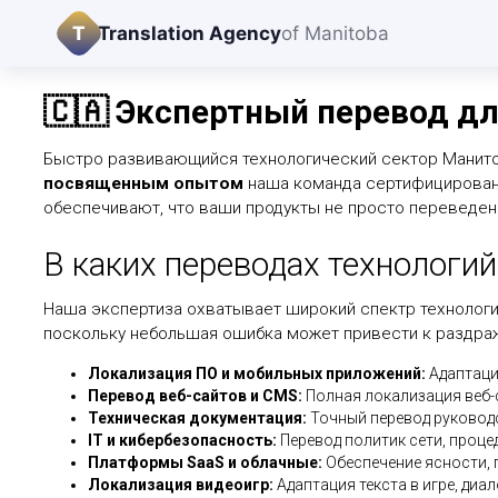
T
Translation Agency
of Manitoba
🇨🇦 Экспертный перевод дл
Быстро развивающийся технологический сектор Манитоб
посвященным опытом
наша команда сертифицированн
обеспечивают, что ваши продукты не просто переведены,
В каких переводах технологи
Наша экспертиза охватывает широкий спектр технологи
поскольку небольшая ошибка может привести к раздра
Локализация ПО и мобильных приложений:
Адаптаци
Перевод веб-сайтов и CMS:
Полная локализация веб-
Техническая документация:
Точный перевод руководс
IT и кибербезопасность:
Перевод политик сети, проце
Платформы SaaS и облачные:
Обеспечение ясности, 
Локализация видеоигр:
Адаптация текста в игре, диа