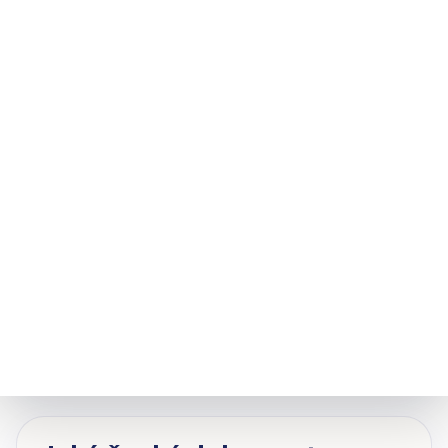
Kdo to obvykle potřebuje
noví přistěhovalci a žadatelé IRCC s
českými dokumenty
studenti a absolventi předkládající
dokumenty v češtině
odborníci žádající o licenci nebo registraci
klienti, kteří potřebují překlad českých
dokumentů ve Winnipegu