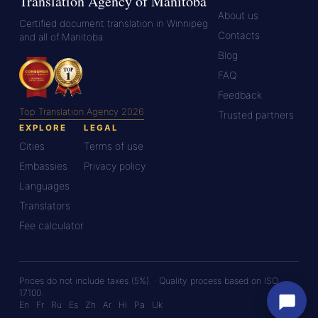
Translation Agency of Manitoba
About us
Certified document translation in Winnipeg
Contacts
and all of Manitoba.
Blog
FAQ
Feedback
Top Translation Agency 2026
Trusted partners
EXPLORE
LEGAL
Cities
Terms of use
Embassies
Privacy policy
Languages
Translators
Fee calculator
Prices do not include taxes (5%). · Quality process based on ISO
17100.
En
Fr
Ru
Es
Zh
Ar
Hi
Pa
Uk