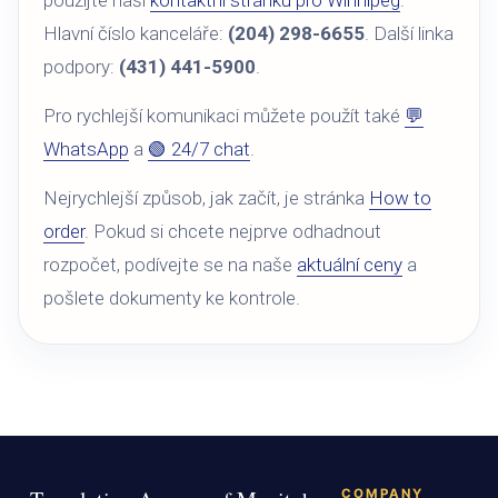
použijte naši
kontaktní stránku pro Winnipeg
.
Hlavní číslo kanceláře:
(204) 298-6655
. Další linka
podpory:
(431) 441-5900
.
Pro rychlejší komunikaci můžete použít také
💬
WhatsApp
a
🟢 24/7 chat
.
Nejrychlejší způsob, jak začít, je stránka
How to
order
. Pokud si chcete nejprve odhadnout
rozpočet, podívejte se na naše
aktuální ceny
a
pošlete dokumenty ke kontrole.
COMPANY