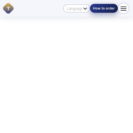
T
How to order
Domů
/
Jazyky
/
Czech
🇨🇿 ČEŠTINA V MANITOBĚ
For English-speaking visitors:
if you need a translation
into Czech
or into another language, start with
Contacts
, review
Pricing
, or send your documents
through
How to order
so we can direct you to the right
service.
Úřední a certifikovaný
překlad z češtiny ve
Winnipegu a Manitobě