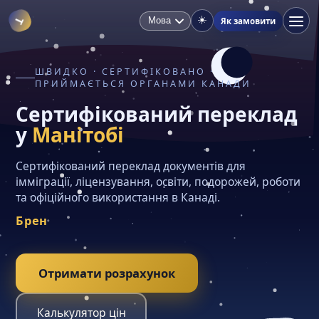
☀️
Як замовити
T
ШВИДКО · СЕРТИФІКОВАНО ·
ПРИЙМАЄТЬСЯ ОРГАНАМИ КАНАДИ
С
е
р
т
и
ф
і
к
о
в
а
н
и
й
п
е
р
е
к
л
а
д
у
М
а
н
і
т
о
б
і
Сертифікований переклад документів для
імміграції, ліцензування, освіти, подорожей, роботи
та офіційного використання в Канаді.
Ст
Отримати розрахунок
Калькулятор цін