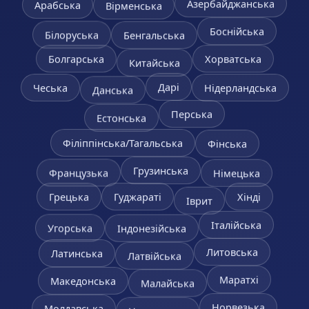
Азербайджанська
Арабська
Вірменська
Боснійська
Білоруська
Бенгальська
Болгарська
Хорватська
Китайська
Чеська
Нідерландська
Дарі
Данська
Перська
Естонська
Філіппінська/Тагальська
Фінська
Грузинська
Французька
Німецька
Гуджараті
Грецька
Хінді
Іврит
Італійська
Угорська
Індонезійська
Литовська
Латинська
Латвійська
Маратхі
Македонська
Малайська
Норвезька
Молдавська