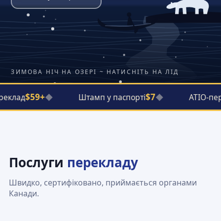
ЗИМОВА НІЧ НА ОЗЕРІ ~ НАТИСНІТЬ НА ЛІД
$59+
$7
еклад
◆
Штамп у паспорті
◆
ATIO-пере
Послуги
перекладу
Швидко, сертифіковано, приймається органами
Канади.