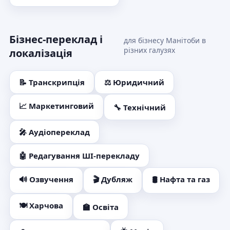
Бізнес-переклад і
для бізнесу Манітоби в
різних галузях
локалізація
📝 Транскрипція
⚖️ Юридичний
📈 Маркетинговий
🔧 Технічний
🎤 Аудіопереклад
🤖 Редагування ШІ-перекладу
🔊 Озвучення
🎬 Дубляж
🛢️ Нафта та газ
🍽️ Харчова
🏫 Освіта