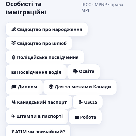
Особисті та
IRCC · MPNP · права
MPI
імміграційні
👶 Свідоцтво про народження
💒 Свідоцтво про шлюб
👮 Поліцейське посвідчення
📚 Освіта
🪪 Посвідчення водія
🎓 Диплом
🌍 Для за межами Канади
🛂 Канадський паспорт
📝 USCIS
✈️ Штампи в паспорті
💼 Робота
❓ ATIM чи звичайний?