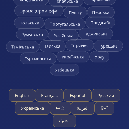
Непальська
Оромо (Ороміффа)
Перська
Пушту
Польська
Панджабі
Португальська
Таджикська
Румунська
Російська
Тігринья
Турецька
Тамільська
Тайська
Урду
Українська
Туркменська
Узбецька
English
Français
Español
Русский
Українська
中文
العربية
हिन्दी
ਪੰਜਾਬੀ