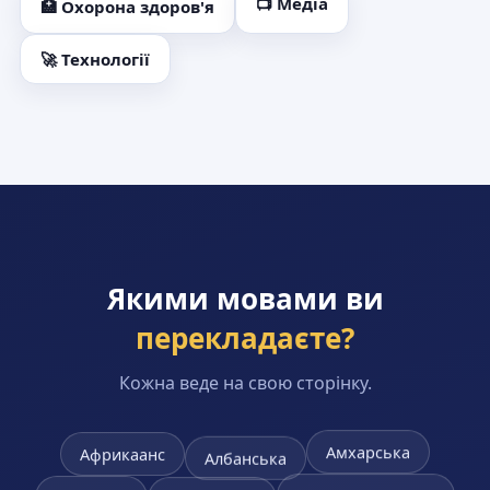
📺 Медіа
🏥 Охорона здоров'я
🚀 Технології
Якими мовами ви
перекладаєте?
Кожна веде на свою сторінку.
Амхарська
Африкаанс
Албанська