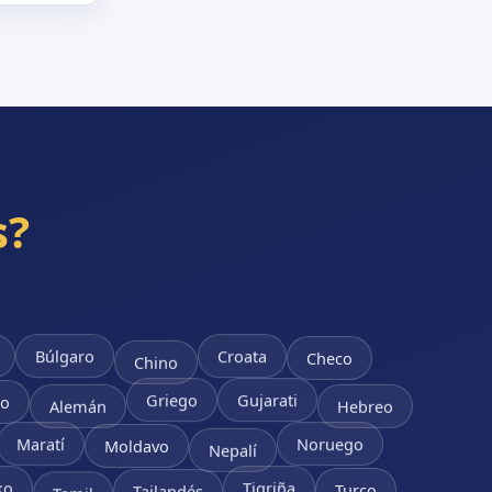
s?
Checo
Búlgaro
Croata
Chino
no
Gujarati
Griego
Alemán
Hebreo
Moldavo
Maratí
Noruego
Nepalí
Turco
ko
Tigriña
Tamil