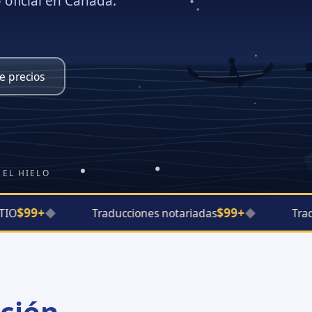
o oficial en Canadá.
e precios
 EL HIELO
$99+
$99+
◆
Traducciones notariadas
◆
Traduc
ción