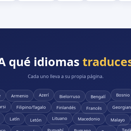
A qué idiomas
traduce
Cada uno lleva a su propia página.
e
Azerí
Bosnio
Bielorruso
Armenio
Bengalí
Filipino/Tagalo
Georgia
arsi
Francés
Finlandés
Latín
Macedonio
Lituano
Malayo
Letón
aco
Rumano
Tayi
Punyabí