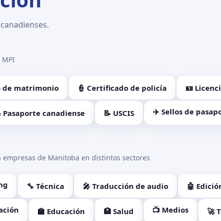
 canadienses.
a MPI
do de matrimonio
👮 Certificado de policía
🪪 Licenc
✈️ Sellos de pasap
 Pasaporte canadiense
📝 USCIS
 empresas de Manitoba en distintos sectores
ng
🔧 Técnica
🎤 Traducción de audio
🤖 Edició
ación
📺 Medios
🏫 Educación
🏥 Salud
🚀 