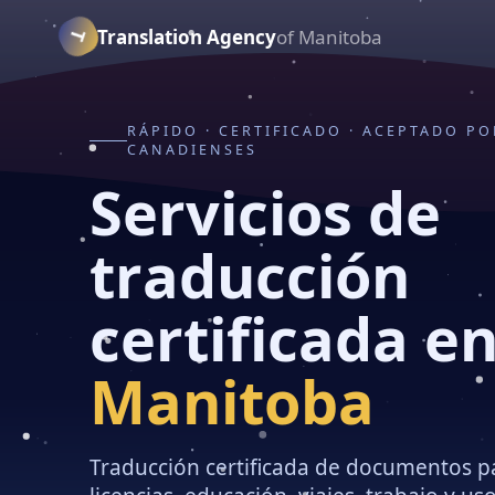
Translation Agency
of Manitoba
T
RÁPIDO · CERTIFICADO · ACEPTADO P
CANADIENSES
S
e
r
v
i
c
i
o
s
d
e
t
r
a
d
u
c
c
i
ó
n
c
e
r
t
i
f
i
c
a
d
a
e
M
a
n
i
t
o
b
a
Traducción certificada de documentos p