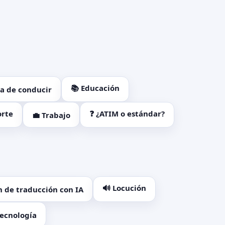
📚 Educación
ia de conducir
orte
❓ ¿ATIM o estándar?
💼 Trabajo
🔊 Locución
n de traducción con IA
Tecnología