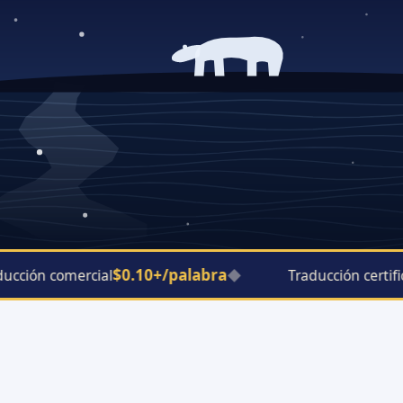
$0.10+/palabra
ción comercial
◆
Traducción certifica