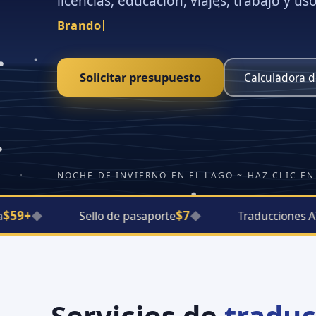
licencias, educación, viajes, trabajo y us
St
Solicitar presupuesto
Calculadora d
NOCHE DE INVIERNO EN EL LAGO ~ HAZ CLIC EN
9+
$7
◆
Sello de pasaporte
◆
Traducciones ATIO
Servicios de
traduc