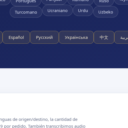
Portugués
Ruso
Urdu
Ucraniano
Uzbeko
Turcomano
Español
Русский
Українська
中文
ربية
enguas de origen/destino, la cantidad de
$99 por pedido. También transcribimos audio