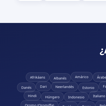
¿
Afrikáans
Árab
Amárico
Albanés
Neerlandés
F
Dari
Danés
Estonio
Hindi
Italiano
Húngaro
Indonesio
Pol
Oromo (Oromiffa)
Persa