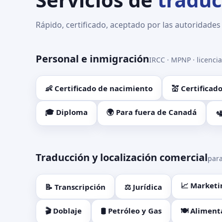
Rápido, certificado, aceptado por las autoridades
Personal e inmigración
IRCC · MPNP · licenci
👶 Certificado de nacimiento
💒 Certifica
🎓 Diploma
🌍 Para fuera de Canadá

Traducción y localización comercial
para
📈 Marketi
📝 Transcripción
⚖️ Jurídica
🎬 Doblaje
🛢️ Petróleo y Gas
🍽️ Aliment