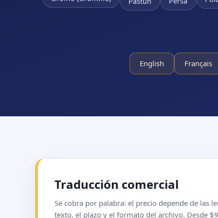
Pastún
English
Français
Traducción comercial
Se cobra por palabra: el precio depende de las l
texto, el plazo y el formato del archivo. Desde 