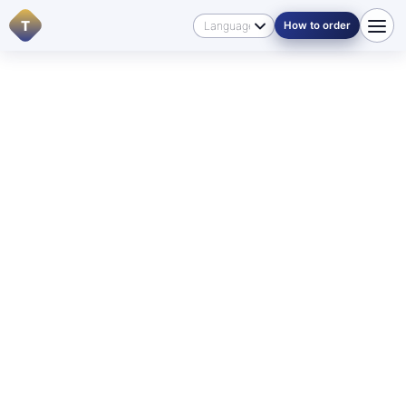
T
How to order
Farsi
/
خانه
/
زبان‌ها
🇮🇷 فارسی در منیتوبا
For English-speaking visitors:
if you need a translation
into Farsi
or into another language, start with
Contacts
,
review
Pricing
, or send your documents through
How
to order
so we can direct you to the right service.
ترجمه رسمی و تأییدشده از
فارسی در وینیپگ و منیتوبا
ما در
ترجمه رسمی و تأییدشده اسناد فارسی به انگلیسی