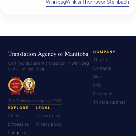
Winnipeg
Winkler
Thompson
Steinbach
Translation Agency of Manitoba
COMPANY
About us
Certified document translation in Winnipeg
Contacts
and all of Manitoba.
Blog
FAQ
Feedback
Top Translation Agency 2026
Trusted partners
EXPLORE
LEGAL
Cities
Terms of use
Embassies
Privacy policy
Languages