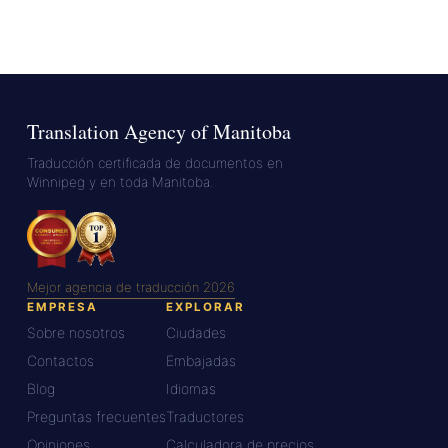
Translation Agency of Manitoba
Traducción certificada de documentos en
Winnipeg y en toda Manitoba.
Mejor agencia de traducción 2026
EMPRESA
EXPLORAR
Sobre nosotros
Ciudades
Contactos
Embajadas
Blog
Idiomas
Preguntas frecuentes
Traductores
Opiniones
Calculadora de precios