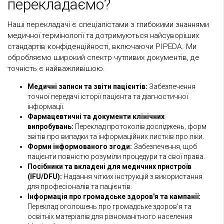
перекладаємо?
Наші перекладачі є спеціалістами з глибокими знаннями
медичної термінології та дотримуються найсуворіших
стандартів конфіденційності, включаючи PIPEDA. Ми
обробляємо широкий спектр чутливих документів, де
точність є найважливішою.
Медичні записи та звіти пацієнтів:
Забезпечення
точної передачі історії пацієнта та діагностичної
інформації.
Фармацевтичні та документи клінічних
випробувань:
Переклад протоколів досліджень, форм
звітів про випадки та інформаційних листків про ліки.
Форми інформованого згоди:
Забезпечення, щоб
пацієнти повністю розуміли процедури та свої права.
Посібники та вкладені для медичних пристроїв
(IFU/DFU):
Надання чітких інструкцій з використання
для професіоналів та пацієнтів.
Інформація про громадське здоров'я та кампанії:
Переклад оголошень про громадське здоров'я та
освітніх матеріалів для різноманітного населення