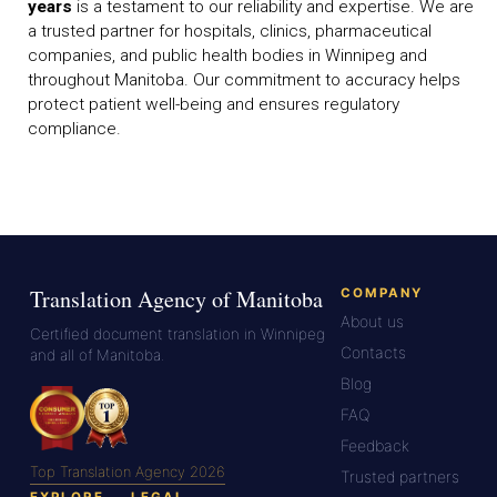
years
is a testament to our reliability and expertise. We are
a trusted partner for hospitals, clinics, pharmaceutical
companies, and public health bodies in Winnipeg and
throughout Manitoba. Our commitment to accuracy helps
protect patient well-being and ensures regulatory
compliance.
Translation Agency of Manitoba
COMPANY
About us
Certified document translation in Winnipeg
Contacts
and all of Manitoba.
Blog
FAQ
Feedback
Top Translation Agency 2026
Trusted partners
EXPLORE
LEGAL