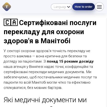
T
How to order
🇨🇦 Сертифіковані послуги
перекладу для охорони
здоров'я в Манітобі
У секторі охорони здоров'я точність перекладу не
просто важлива — вона критична для безпеки та
догляду за пацієнтами. З
понад 15 роками досвіду
наша агенція у Вінніпезі надає точні, конфіденційні та
сертифіковані переклади медичних документів. Ми
забезпечуємо, щоб постачальники медичних послуг та
пацієнти по всій Манітобі могли чітко та ефективно
спілкуватися, без мовних бар'єрів.
Які медичні документи ми