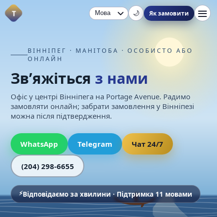
T
Як замовити
🌙
ВІННІПЕГ · МАНІТОБА · ОСОБИСТО АБО
ОНЛАЙН
Зв’яжіться
з нами
Офіс у центрі Вінніпега на Portage Avenue. Радимо
замовляти онлайн; забрати замовлення у Вінніпезі
можна після підтвердження.
WhatsApp
Telegram
Чат 24/7
(204) 298-6655
Відповідаємо за хвилини · Підтримка 11 мовами