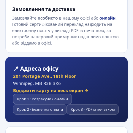
Замовлення та доставка
Замовляйте
особисто
в нашому офісі або
онлайн
.
Готовий сертифікований переклад надходить на
електронну пошту у вигляді PDF із печаткою; за
потреби паперовий примірник надішлемо поштою
або віддамо в офісі.
📍 Адреса офісу
201 Portage Ave., 18th Floor
Winnipeg, MB R3B 3K6
Відкрити карту на весь екран →
Крок 1 · Розрахунок онлайн
Крок 2 · Безпечна оплата
Крок 3 · PDF із печаткою