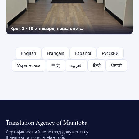
Крок 3 · 18-й поверх, наша стійка
English
Français
Español
Русский
Українська
中文
العربية
हिन्दी
ਪੰਜਾਬੀ
Translation Agency of Manitoba
Сертифікований переклад документів у
Вінніпезі та по всій Манітобі.