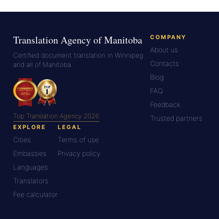
Translation Agency of Manitoba
COMPANY
About us
Certified document translation in Winnipeg
Contacts
and all of Manitoba.
Blog
FAQ
Feedback
Top Translation Agency 2026
Trusted partners
EXPLORE
LEGAL
Cities
Terms of use
Embassies
Privacy policy
Languages
Translators
Fee calculator