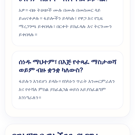
አዎ። ብዙ ትዕዛዞች ሙሉ በሙሉ በመስመር ላይ
ይጠናቀቃሉ። ፋይሎችን ይላካሉ፣ የዋጋ እና የጊዜ
ማረጋገጫ ይቀበላሉ፣ በርቀት ይክፈላሉ እና ትርጉሙን
ይቀበላሉ።
ሰነዱ ማህተም፣ በእጅ የተጻፈ ማስታወሻ
ወይም ብዙ ቋንቋ ካለውስ?
ፋይሉን እንደሆነ ይላኩ። የስካኑን ጥራት እንመርምራለን
እና የተሻለ ምስል ያስፈልጋል ወይስ አይያስፈልግም
እንነግራለን።