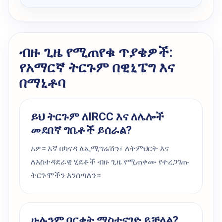
ብዙ ጊዜ የሚጠየቁ ጥያቄዎች:
የአማርኛ ትርጉም በዊኒፔግ እና
በማኒቶባ
ይህ ትርጉም ለIRCC እና ለሌሎች
መደበኛ ግቤቶች ይሰራል?
አዎ። እኛ በካናዳ ለኢሚግሬሽን፣ ለትምህርት እና
ለአስተዳደራዊ ሂደቶች ብዙ ጊዜ የሚጠቀሙ የተረጋገጡ
ትርጉሞችን እንሰጣለን።
ሁሉንም በርቀት ማስተናገድ ይቻላል?