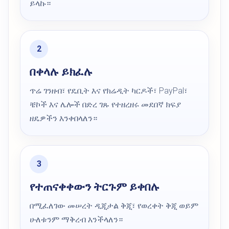
ይላኩ።
በቀላሉ ይክፈሉ
ጥሬ ገንዘብ፣ የዴቢት እና የክሬዲት ካርዶች፣ PayPal፣
ቼኮች እና ሌሎች በድረ ገጹ የተዘረዘሩ መደበኛ ክፍያ
ዘዴዎችን እንቀበላለን።
የተጠናቀቀውን ትርጉም ይቀበሉ
በሚፈለገው መሠረት ዲጂታል ቅጂ፣ የወረቀት ቅጂ ወይም
ሁለቱንም ማቅረብ እንችላለን።