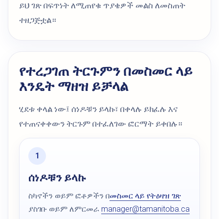
ይህ ገጽ በፍጥነት ለሚጠየቁ ጥያቄዎች መልስ ለመስጠት
ተዘጋጅቷል።
የተረጋገጠ ትርጉምን በመስመር ላይ
እንዴት ማዘዝ ይቻላል
ሂደቱ ቀላል ነው፤ ሰነዶቹን ይላኩ፣ በቀላሉ ይክፈሉ እና
የተጠናቀቀውን ትርጉም በተፈለገው ፎርማት ይቀበሉ።
ሰነዶቹን ይላኩ
ስካኖችን ወይም ፎቶዎችን በ
መስመር ላይ የትዕዛዝ ገጽ
ያስገቡ ወይም ለምርመራ
manager@tamanitoba.ca