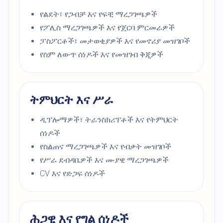
የልደት፣ የጋብቻ እና የፍቺ ማረጋገጫዎች
የፖሊስ ማረጋገጫዎች እና የጀርባ ምርመራዎች
ፓስፖርቶች፣ መታወቂያዎች እና የመኖሪያ መዝገቦች
የስም ለውጥ ሰነዶች እና የመዝገብ ቅጂዎች
ትምህርት እና ሥራ
ዲፕሎማዎች፣ ትራንስክሪፕቶች እና የትምህርት
ሰነዶች
የስልጠና ማረጋገጫዎች እና የብቃት መዝገቦች
የሥራ ደብዳቤዎች እና ሙያዊ ማረጋገጫዎች
CV እና የድጋፍ ሰነዶች
ሕጋዊ እና የግል ሰነዶች