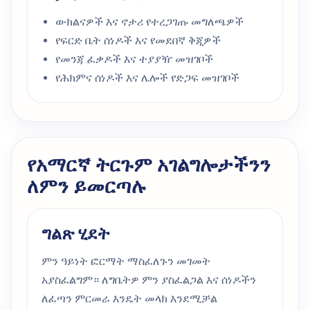
ውክልናዎች እና ኖታሪ የተረጋገጡ መግለጫዎች
የፍርድ ቤት ሰነዶች እና የመደበኛ ቅጂዎች
የመንጃ ፈቃዶች እና ተያያዥ መዝገቦች
የሕክምና ሰነዶች እና ሌሎች የድጋፍ መዝገቦች
የአማርኛ ትርጉም አገልግሎታችንን
ለምን ይመርጣሉ
ግልጽ ሂደት
ምን ዓይነት ፎርማት ማስፈለጉን መገመት
አያስፈልግም። ለግቤትዎ ምን ያስፈልጋል እና ሰነዶችን
ለፈጣን ምርመራ እንዴት መላክ እንደሚቻል