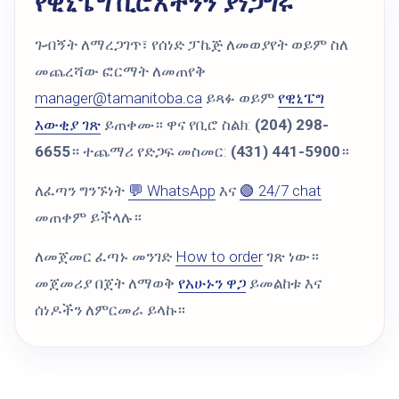
የዊኒፔግ ቢሮአችንን ያነጋግሩ
ጉብኝት ለማረጋገጥ፣ የሰነድ ፓኬጅ ለመወያየት ወይም ስለ
መጨረሻው ፎርማት ለመጠየቅ
manager@tamanitoba.ca
ይጻፉ ወይም
የዊኒፔግ
እውቂያ ገጽ
ይጠቀሙ። ዋና የቢሮ ስልክ:
(204) 298-
6655
። ተጨማሪ የድጋፍ መስመር:
(431) 441-5900
።
ለፈጣን ግንኙነት
💬 WhatsApp
እና
🟢 24/7 chat
መጠቀም ይችላሉ።
ለመጀመር ፈጣኑ መንገድ
How to order
ገጽ ነው።
መጀመሪያ በጀት ለማወቅ
የአሁኑን ዋጋ
ይመልከቱ እና
ሰነዶችን ለምርመራ ይላኩ።