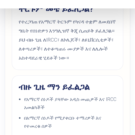
ትርጉም መቼ ይፈለጋል?
የተረጋገጠ የአማርኛ ትርጉም የካናዳ ተቋም ለመደበኛ
ግቤት የሰነድዎን እንግሊዝኛ ቅጂ ሲጠይቅ ይፈለጋል።
ይህ ብዙ ጊዜ ለIRCC፣ ለኮሌጆች፣ ለዩኒቨርሲቲዎች፣
ለቀጣሪዎች፣ ለተቆጣጠሩ ሙያዎች እና ለሌሎች
አስተዳደራዊ ሂደቶች ነው።
ብዙ ጊዜ ማን ይፈልጋል
የአማርኛ ሰነዶች ያላቸው አዲስ መጪዎች እና IRCC
አመልካቾች
በአማርኛ ሰነዶች የሚያቀርቡ ተማሪዎች እና
የተመረቁ ሰዎች