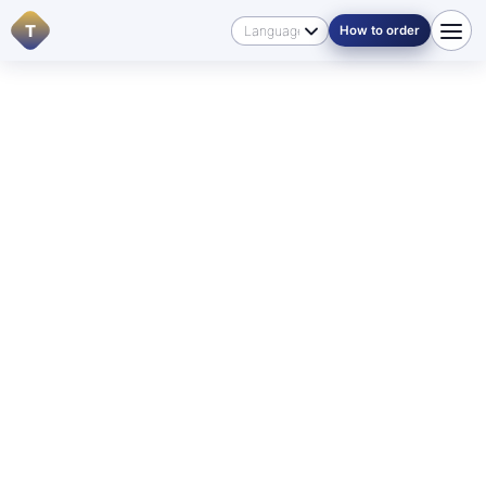
T
How to order
መነሻ
/
ቋንቋዎች
/
አማርኛ
🇪🇹 አማርኛ በማኒቶባ
For English-speaking visitors:
if you need a translation
into Amharic
or into another language, start with
Contacts
, review
Pricing
, or send your documents
through
How to order
so we can direct you to the right
service.
የመደበኛ እና የተረጋገጠ የአማርኛ
ትርጉም በዊኒፔግ እና በማኒቶባ
እኛ
ከአማርኛ ወደ እንግሊዝኛ የመደበኛ እና የተረጋገጠ ትርጉም