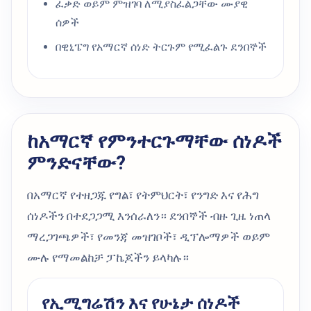
ፈቃድ ወይም ምዝገባ ለሚያስፈልጋቸው ሙያዊ
ሰዎች
በዊኒፔግ የአማርኛ ሰነድ ትርጉም የሚፈልጉ ደንበኞች
ከአማርኛ የምንተርጉማቸው ሰነዶች
ምንድናቸው?
በአማርኛ የተዘጋጁ የግል፣ የትምህርት፣ የንግድ እና የሕግ
ሰነዶችን በተደጋጋሚ እንሰራለን። ደንበኞች ብዙ ጊዜ ነጠላ
ማረጋገጫዎች፣ የመንጃ መዝገቦች፣ ዲፕሎማዎች ወይም
ሙሉ የማመልከቻ ፓኬጆችን ይላካሉ።
የኢሚግሬሽን እና የሁኔታ ሰነዶች