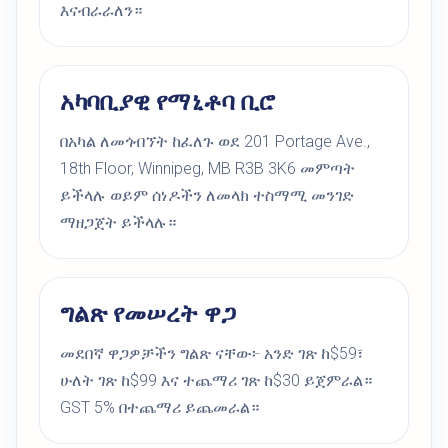
እናብራራለን።
አካባቢያዊ የማኒቶባ ቢሮ
በአካል ለመጎብኘት ከፈለጉ ወደ 201 Portage Ave.,
18th Floor, Winnipeg, MB R3B 3K6 መምጣት
ይችላሉ ወይም ሰነዶችን ለመላክ ተስማሚ መንገድ
ማዘጋጀት ይችላሉ።
ግልጽ የመሠረት ዋጋ
መደበኛ ዋጋዎቻችን ግልጽ ናቸው፦ አንድ ገጽ ከ$59፣
ሁለት ገጽ ከ$99 እና ተጨማሪ ገጽ ከ$30 ይጀምራል።
GST 5% በተጨማሪ ይጨመራል።