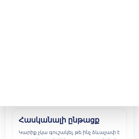
վերաբերող գրառումներ
բժշկական փաստաթղթեր և այլ
օժանդակ նյութեր
Ինչու են
հաճախորդները
ընտրում մեր հայերեն
թարգմանության
ծառայությունը
Հասկանալի ընթացք
Կարիք չկա գուշակել, թե ինչ ձևաչափ է