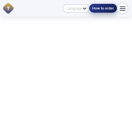
T
How to order
Գլխավոր
/
Լեզուներ
/
Հայերեն
🇦🇲 ՀԱՅԵՐԵՆ ՄԱՆԻՏՈԲԱՅՈՒՄ
For English-speaking visitors:
if you need a translation
into Armenian
or into another language, start with
Contacts
, review
Pricing
, or send your documents
through
How to order
so we can direct you to the right
service.
Պաշտոնական և
վավերացված
թարգմանություն