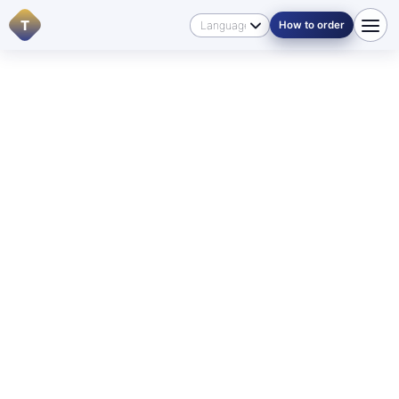
T
How to order
Hjem
/
Sprog
/
Danish
🇩🇰 DANSK I MANITOBA
For English-speaking visitors:
if you need a translation
into Danish
or into another language, start with
Contacts
, review
Pricing
, or send your documents
through
How to order
so we can direct you to the right
service.
Officiel og certificeret
oversættelse fra dansk i
Winnipeg og Manitoba