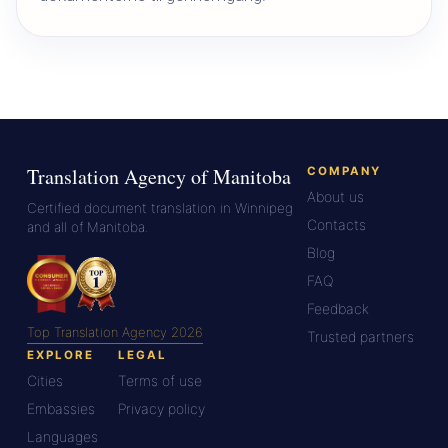
Translation Agency of Manitoba
COMPANY
About us
Certified document translation in Winnipeg
Contacts
and all of Manitoba.
Blog
FAQ
Feedback
Top Translation Agency 2026
Trusted partners
EXPLORE
LEGAL
Cities
Terms of use
Embassies
Privacy policy
Languages