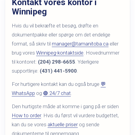
Kontakt vores kontor i
Winnipeg
Hvis du vil bekræfte et besøg, drøfte en
dokumentpakke eller spørge om det endelige
format, så skriv til
manager@tamanitoba.ca
eller
brug vores
Winnipeg-kontaktside
. Hovednummer
til kontoret:
(204) 298-6655
. Yderligere
supportlinje:
(431) 441-5900
.
For hurtigere kontakt kan du også bruge
💬
WhatsApp
og
🟢 24/7 chat
.
Den hurtigste måde at komme i gang på er siden
How to order
. Hvis du først vil vurdere budgettet,
kan du se vores
aktuelle priser
og sende
dokumenterne til gennemgang.