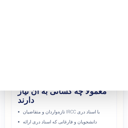
از دری در منیتوبا لازم
می‌شود؟
ترجمه تصدیق‌شده از دری زمانی لازم می‌شود
که یک نهاد کانادایی نسخه انگلیسی سند شما را
برای ارائه رسمی بخواهد. این مورد بیشتر برای
IRCC، کالج‌ها، پوهنتون‌ها، کارفرمایان، حرفه‌های
تنظیم‌شده و سایر روندهای اداری پیش می‌آید.
معمولاً چه کسانی به آن نیاز
دارند
تازه‌واردان و متقاضیان IRCC با اسناد دری
دانشجویان و فارغانی که اسناد دری ارائه