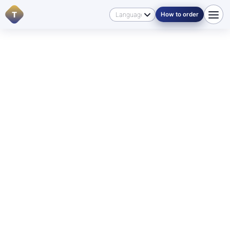
T
How to order
Dari
/
خانه
/
زبان‌ها
🇦🇫 دری در منیتوبا
For English-speaking visitors:
if you need a translation
into Dari
or into another language, start with
Contacts
,
review
Pricing
, or send your documents through
How
to order
so we can direct you to the right service.
ترجمه رسمی و تصدیق‌شده از
دری در وینیپگ و منیتوبا
ما به مشتریان در
ترجمه رسمی و تصدیق‌شده اسناد دری