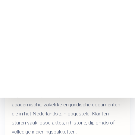
nodig hebben
klanten die Nederlandse documentvertaling
in Winnipeg nodig hebben
Welke Nederlandse
documenten vertalen wij
vaak?
Wij werken regelmatig met persoonlijke,
academische, zakelijke en juridische documenten
die in het Nederlands zijn opgesteld. Klanten
sturen vaak losse aktes, rijhistorie, diploma’s of
volledige indieningspakketten.