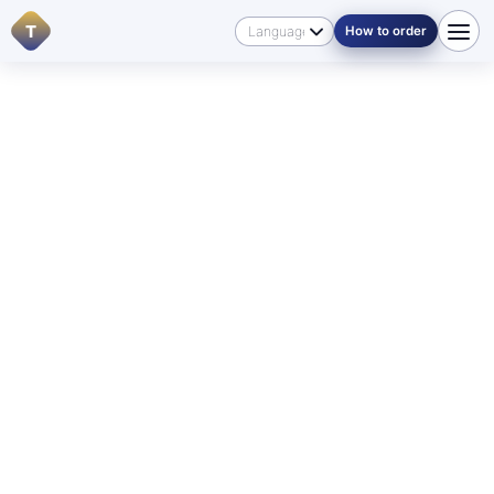
T
How to order
Home
/
Talen
/
Dutch
🇳🇱 NEDERLANDS IN MANITOBA
For English-speaking visitors:
if you need a translation
into Dutch
or into another language, start with
Contacts
, review
Pricing
, or send your documents
through
How to order
so we can direct you to the right
service.
Officiële en beëdigde
vertaling van Nederlandse
documenten in Winnipeg