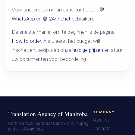
Voor snellere communicatie kunt u ook
💬
WhatsApp
en
🟢 24/7 chat
gebruiken.
De snelste manier om te beginnen is de pagina
How to order
. Als u eerst het budget wilt
inschatten, bekijk dan onze
huidige prijzen
en stuur
uw documenten voor beoordeling.
Translation Agency of Manitoba
COMPANY
About us
Certified document translation in Winnipeg
Contacts
and all of Manitoba.