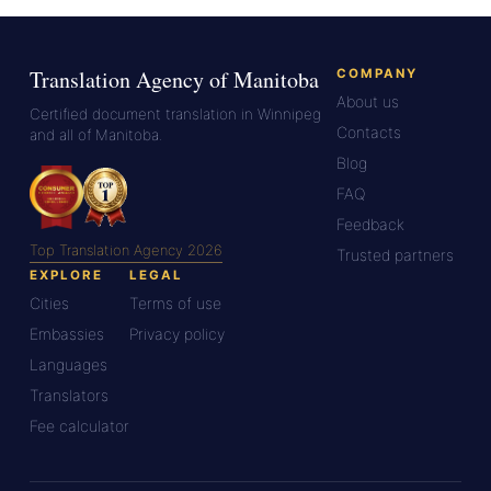
Translation Agency of Manitoba
COMPANY
About us
Certified document translation in Winnipeg
Contacts
and all of Manitoba.
Blog
FAQ
Feedback
Top Translation Agency 2026
Trusted partners
EXPLORE
LEGAL
Cities
Terms of use
Embassies
Privacy policy
Languages
Translators
Fee calculator