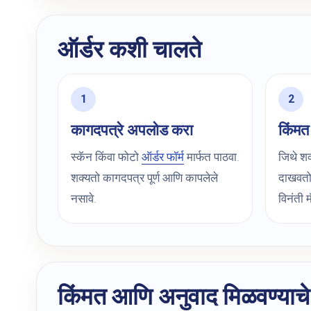
ऑर्डर कशी चालते
कागदपत्रे अपलोड करा
किंम
स्कॅन किंवा फोटो
ऑर्डर फॉर्म
मार्फत पाठवा.
जिथे शक
शक्यतो कागदपत्र पूर्ण आणि कापलेले
दाखवतो
नसावे.
विनंती म
किंमत आणि अनुवाद मिळवण्याचे म