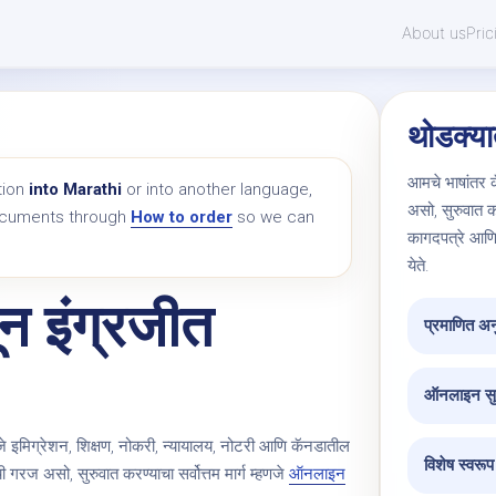
About us
Pric
थोडक्य
आमचे भाषांतर क
tion
into Marathi
or into another language,
असो, सुरुवात कर
documents through
How to order
so we can
कागदपत्रे आणि
येते.
ून इंग्रजीत
प्रमाणित अन
ऑनलाइन सु
मिग्रेशन, शिक्षण, नोकरी, न्यायालय, नोटरी आणि कॅनडातील
विशेष स्वरूप
गरज असो, सुरुवात करण्याचा सर्वोत्तम मार्ग म्हणजे
ऑनलाइन