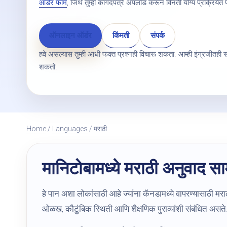
ऑर्डर फॉर्म
, जिथे तुम्ही कागदपत्रे अपलोड करून विनंती योग्य प्रक्रियेत
ऑनलाइन ऑर्डर
किंमती
संपर्क
हवे असल्यास तुम्ही आधी फक्त प्रश्नही विचारू शकता. आम्ही इंग्रजीतही संव
शकतो.
Home
/
Languages
/ मराठी
मानिटोबामध्ये मराठी अनुवाद स
हे पान अशा लोकांसाठी आहे ज्यांना कॅनडामध्ये वापरण्यासाठी मरा
ओळख, कौटुंबिक स्थिती आणि शैक्षणिक पुराव्यांशी संबंधित असते