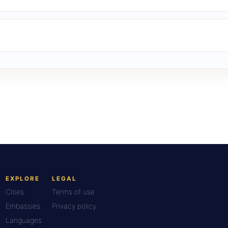
EXPLORE
LEGAL
Cities
Terms of use
Embassies
Privacy policy
Languages