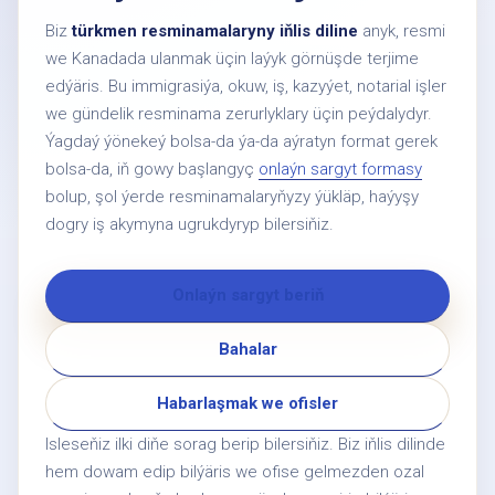
Biz
türkmen resminamalaryny iňlis diline
anyk, resmi
we Kanadada ulanmak üçin laýyk görnüşde terjime
edýäris. Bu immigrasiýa, okuw, iş, kazyýet, notarial işler
we gündelik resminama zerurlyklary üçin peýdalydyr.
Ýagdaý ýönekeý bolsa-da ýa-da aýratyn format gerek
bolsa-da, iň gowy başlangyç
onlaýn sargyt formasy
bolup, şol ýerde resminamalaryňyzy ýükläp, haýyşy
dogry iş akymyna ugrukdyryp bilersiňiz.
Onlaýn sargyt beriň
Bahalar
Habarlaşmak we ofisler
Isleseňiz ilki diňe sorag berip bilersiňiz. Biz iňlis dilinde
hem dowam edip bilýäris we ofise gelmezden ozal