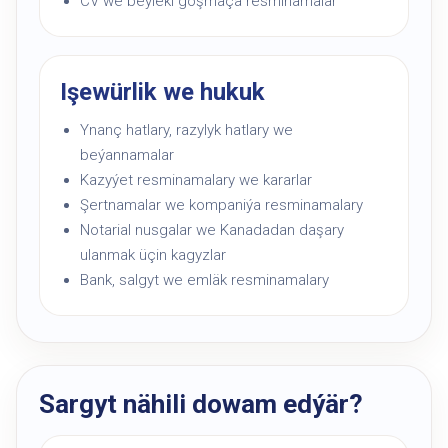
CV we beýleki goşmaça resminamalar
Işewürlik we hukuk
Ynanç hatlary, razylyk hatlary we
beýannamalar
Kazyýet resminamalary we kararlar
Şertnamalar we kompaniýa resminamalary
Notarial nusgalar we Kanadadan daşary
ulanmak üçin kagyzlar
Bank, salgyt we emläk resminamalary
Sargyt nähili dowam edýär?