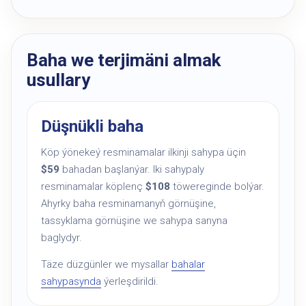
Baha we terjimäni almak
usullary
Düşnükli baha
Köp ýönekeý resminamalar ilkinji sahypa üçin
$59
bahadan başlanýar. Iki sahypaly
resminamalar köplenç
$108
töwereginde bolýar.
Ahyrky baha resminamanyň görnüşine,
tassyklama görnüşine we sahypa sanyna
baglydyr.
Täze düzgünler we mysallar
bahalar
sahypasynda
ýerleşdirildi.