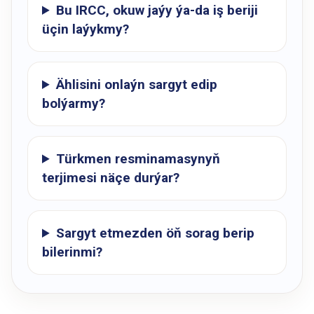
Bu IRCC, okuw jaýy ýa-da iş beriji
üçin laýykmy?
Ählisini onlaýn sargyt edip
bolýarmy?
Türkmen resminamasynyň
terjimesi näçe durýar?
Sargyt etmezden öň sorag berip
bilerinmi?