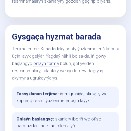
resminamalaryň skanlaryny gözden geçirip bilýäris.
Gysgaça hyzmat barada
Terjimelerimiz Kanadadaky adaty ýüzlenmeleriň köpüsi
üçin laýyk gelýär. Ýagdaý nähili bolsa-da, iň gowy
başlangyç
onlaýn forma
bolup, şol ýerden
resminamalary, talaplary we işi derrew dogry iş
akymyna ugrukdyrýarys.
Tassyklanan terjime:
immigrasiýa, okuw, iş we
köplenç resmi ýüzlenmeler üçin laýyk
Onlaýn başlangyç:
skanlary iberiň we ofise
barmazdan indiki ädimleri alyň