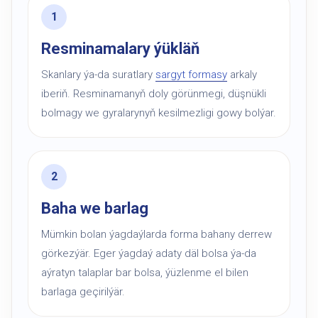
Resminamalary ýükläň
Skanlary ýa-da suratlary
sargyt formasy
arkaly
iberiň. Resminamanyň doly görünmegi, düşnükli
bolmagy we gyralarynyň kesilmezligi gowy bolýar.
Baha we barlag
Mümkin bolan ýagdaýlarda forma bahany derrew
görkezýär. Eger ýagdaý adaty däl bolsa ýa-da
aýratyn talaplar bar bolsa, ýüzlenme el bilen
barlaga geçirilýär.