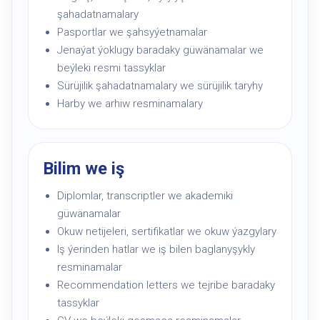
şahadatnamalary
Pasportlar we şahsyýetnamalar
Jenaýat ýoklugy baradaky güwänamalar we
beýleki resmi tassyklar
Sürüjilik şahadatnamalary we sürüjilik taryhy
Harby we arhiw resminamalary
Bilim we iş
Diplomlar, transcriptler we akademiki
güwänamalar
Okuw netijeleri, sertifikatlar we okuw ýazgylary
Iş ýerinden hatlar we iş bilen baglanyşykly
resminamalar
Recommendation letters we tejribe baradaky
tassyklar