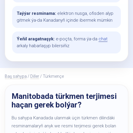
Taýýar resminama:
elektron nusga, ofisden alyp
gitmek ýa-da Kanadanyň içinde ibermek mümkin
Ýeňil aragatnaşyk:
e-poçta, forma ýa-da
chat
arkaly habarlaşyp bilersiňiz
Baş sahypa
/
Diller
/ Türkmençe
Manitobada türkmen terjimesi
haçan gerek bolýar?
Bu sahypa Kanadada ulanmak üçin türkmen dilindäki
resminamalaryň anyk we resmi terjimesi gerek bolan