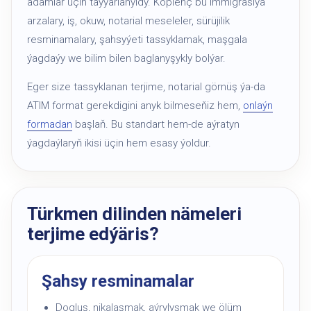
adamlar üçin taýýarlanyldy. Köplenç bu immigrasiýa
arzalary, iş, okuw, notarial meseleler, sürüjilik
resminamalary, şahsyýeti tassyklamak, maşgala
ýagdaýy we bilim bilen baglanyşykly bolýar.
Eger size tassyklanan terjime, notarial görnüş ýa-da
ATIM format gerekdigini anyk bilmeseňiz hem,
onlaýn
formadan
başlaň. Bu standart hem-de aýratyn
ýagdaýlaryň ikisi üçin hem esasy ýoldur.
Türkmen dilinden nämeleri
terjime edýäris?
Şahsy resminamalar
Dogluş, nikalaşmak, aýrylyşmak we ölüm