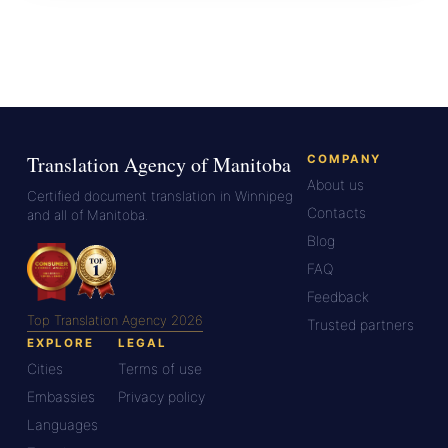
Translation Agency of Manitoba
COMPANY
About us
Certified document translation in Winnipeg
Contacts
and all of Manitoba.
Blog
FAQ
Feedback
Top Translation Agency 2026
Trusted partners
EXPLORE
LEGAL
Cities
Terms of use
Embassies
Privacy policy
Languages