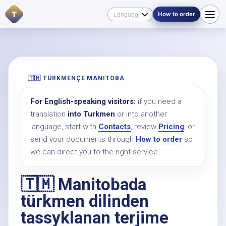
T
How to order
🇹🇲 TÜRKMENÇE MANITOBA
For English-speaking visitors:
if you need a
translation
into Turkmen
or into another
language, start with
Contacts
, review
Pricing
, or
send your documents through
How to order
so
we can direct you to the right service.
🇹🇲 Manitobada
türkmen dilinden
tassyklanan terjime