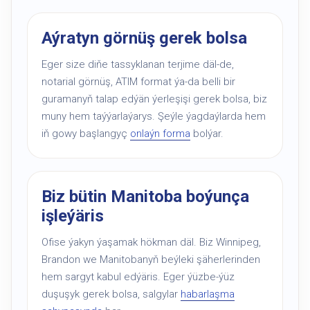
Aýratyn görnüş gerek bolsa
Eger size diňe tassyklanan terjime däl-de,
notarial görnüş, ATIM format ýa-da belli bir
guramanyň talap edýän ýerleşişi gerek bolsa, biz
muny hem taýýarlaýarys. Şeýle ýagdaýlarda hem
iň gowy başlangyç
onlaýn forma
bolýar.
Biz bütin Manitoba boýunça
işleýäris
Ofise ýakyn ýaşamak hökman däl. Biz Winnipeg,
Brandon we Manitobanyň beýleki şäherlerinden
hem sargyt kabul edýäris. Eger ýüzbe-ýüz
duşuşyk gerek bolsa, salgylar
habarlaşma