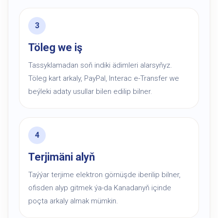
Töleg we iş
Tassyklamadan soň indiki ädimleri alarsyňyz.
Töleg kart arkaly, PayPal, Interac e-Transfer we
beýleki adaty usullar bilen edilip bilner.
Terjimäni alyň
Taýýar terjime elektron görnüşde iberilip bilner,
ofisden alyp gitmek ýa-da Kanadanyň içinde
poçta arkaly almak mümkin.