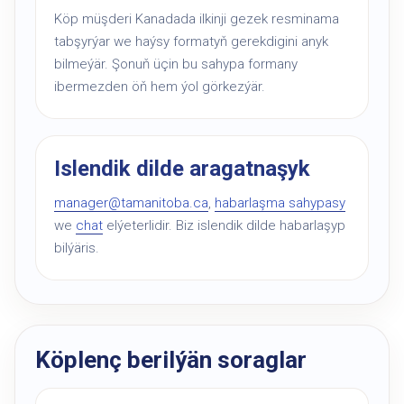
Köp müşderi Kanadada ilkinji gezek resminama
tabşyrýar we haýsy formatyň gerekdigini anyk
bilmeýär. Şonuň üçin bu sahypa formany
ibermezden öň hem ýol görkezýär.
Islendik dilde aragatnaşyk
manager@tamanitoba.ca
,
habarlaşma sahypasy
we
chat
elýeterlidir. Biz islendik dilde habarlaşyp
bilýäris.
Köplenç berilýän soraglar