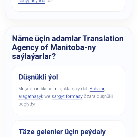
sahypasynda
bar.
Näme üçin adamlar Translation
Agency of Manitoba-ny
saýlaýarlar?
Düşnükli ýol
Müşderi indiki ädimi çaklamaly däl.
Bahalar
,
aragatnaşyk
we
sargyt formasy
özara düşnükli
baglydyr.
Täze gelenler üçin peýdaly