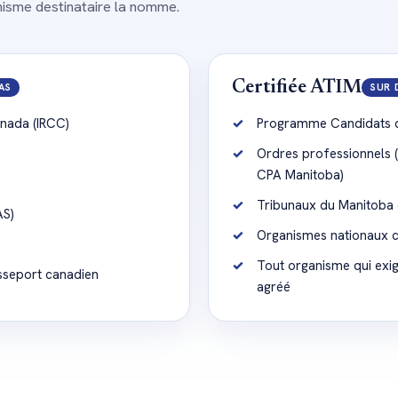
nisme destinataire la nomme.
Certifiée ATIM
AS
SUR 
anada (IRCC)
Programme Candidats 
Ordres professionnels 
CPA Manitoba)
Tribunaux du Manitoba et
AS)
Organismes nationaux 
Tout organisme qui exi
seport canadien
agréé