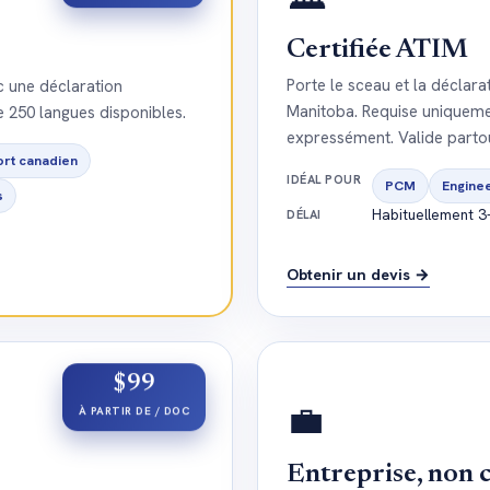
Certifiée ATIM
Porte le sceau et la déclara
c une déclaration
Manitoba. Requise uniquem
e 250 langues disponibles.
expressément. Valide parto
rt canadien
IDÉAL POUR
PCM
Engine
s
Habituellement 3-
DÉLAI
Obtenir un devis →
$99
💼
À PARTIR DE / DOC
Entreprise, non c