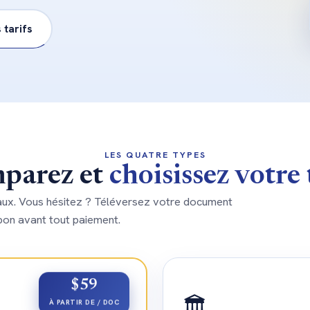
 tarifs
LES QUATRE TYPES
parez et
choisissez votre
aux. Vous hésitez ? Téléversez votre document
bon avant tout paiement.
$59
🏛️
À PARTIR DE / DOC