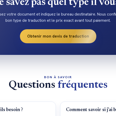
 savez pas quel type il vou
ez votre document et indiquez le bureau destinataire. Nous conf
bon type de traduction et le prix exact avant tout paiement.
Obtenir mon devis de traduction
BON À SAVOIR
Questions
fréquentes
ils besoin ?
Comment savoir si j'ai b