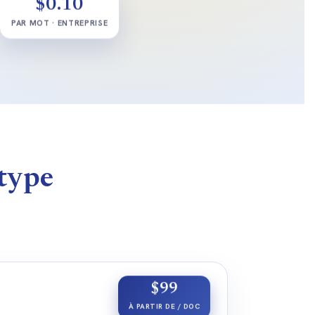
$0.10
PAR MOT · ENTREPRISE
 type
$99
À PARTIR DE / DOC