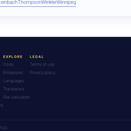
teinbach
Thompson
Winkler
Winnipeg
EXPLORE
LEGAL
Cities
Terms of use
Embassies
Privacy policy
Languages
Translators
Fee calculator
rs
7100.