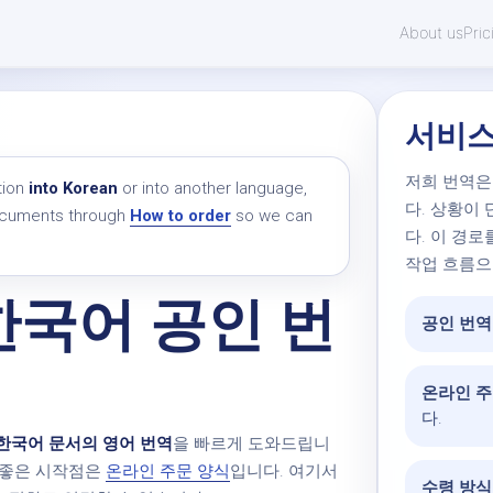
About us
Pric
서비스
저희 번역은
tion
into Korean
or into another language,
다. 상황이
documents through
How to order
so we can
다. 이 경
작업 흐름으
 한국어 공인 번
공인 번역
온라인 주
다.
한국어 문서의 영어 번역
을 빠르게 도와드립니
장 좋은 시작점은
온라인 주문 양식
입니다. 여기서
수령 방식