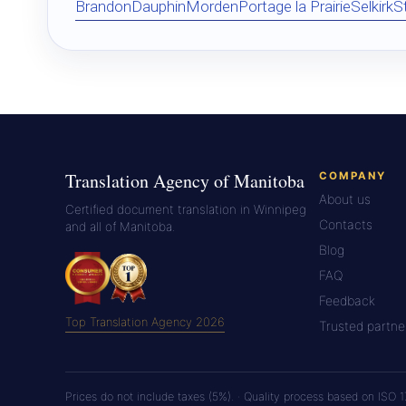
Brandon
Dauphin
Morden
Portage la Prairie
Selkirk
S
Translation Agency of Manitoba
COMPANY
About us
Certified document translation in Winnipeg
Contacts
and all of Manitoba.
Blog
FAQ
Feedback
Top Translation Agency 2026
Trusted partne
Prices do not include taxes (5%). · Quality process based on ISO 1