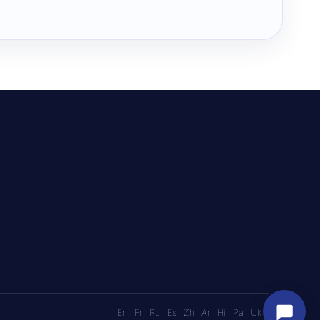
En
Fr
Ru
Es
Zh
Ar
Hi
Pa
Uk