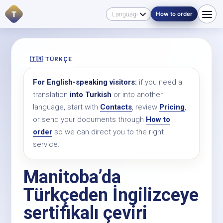
T
How to order
🇹🇷 TÜRKÇE
For English-speaking visitors:
if you need a
translation
into Turkish
or into another
language, start with
Contacts
, review
Pricing
,
or send your documents through
How to
order
so we can direct you to the right
service.
Manitoba’da
Türkçeden İngilizceye
sertifikalı çeviri