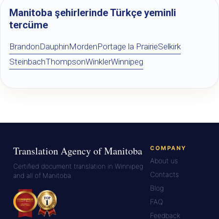
Manitoba şehirlerinde Türkçe yeminli
tercüme
Brandon
Dauphin
Morden
Portage la Prairie
Selkirk
Steinbach
Thompson
Winkler
Winnipeg
Translation Agency of Manitoba
COMPANY
About us
Certified document translation in Winnipeg
Contacts
and all of Manitoba.
Blog
FAQ
Feedback