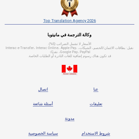
Top Translation Agency 2026
وكالة الترجمة في مانيتوبا
الأسعار لا تشمل الضرائب (5%).
نقبل: بطاقات الائتمان/الخصم، الشيكات، Interac e-Transfer، Interac Online، Apple Pay،
Google Pay، PayPal، نقديًا।
قد تكون هناك رسوم إضافية للغات النادرة أو الطلبات الخاصة.
عنا
اتصال
تعليقات
أسئلة شائعة
مدونة
شروط الاستخدام
سياسة الخصوصية