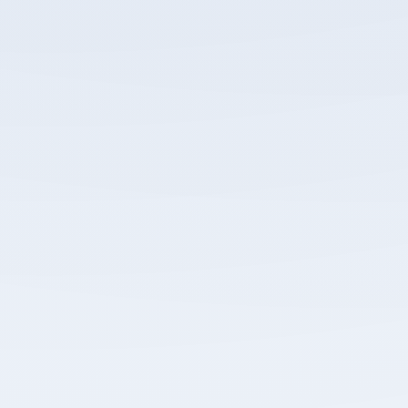
करियर