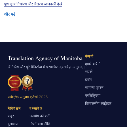
पूर्ण मूल्य निर्धारण और वितरण जानकारी देखें
और पढ़ें
Translation Agency of Manitoba
कंपनी
हमारे बारे में
विन्निपेग और पूरे मैनिटोबा में प्रमाणित दस्तावेज़ अनुवाद।
संपर्क
ब्लॉग
सामान्य प्रश्न
प्रतिक्रिया
सर्वश्रेष्ठ अनुवाद एजेंसी 2026
विश्वसनीय साझेदार
नेविगेशन
दस्तावेज़
शहर
उपयोग की शर्तें
दूतावास
गोपनीयता नीति