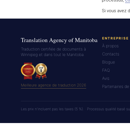
Si vous avez 
Translation Agency of Manitoba
ENTREPRISE
À propos
Traduction certifiée de documents à
Contacts
Winnipeg et dans tout le Manitoba.
Blogue
FAQ
Avis
Meilleure agence de traduction 2026
Partenaires de
Les prix n'incluent pas les taxes (5 %). · Processus qualité basé su