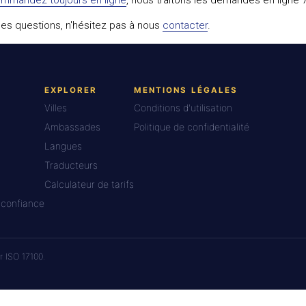
des questions, n'hésitez pas à nous
contacter
.
EXPLORER
MENTIONS LÉGALES
Villes
Conditions d'utilisation
Ambassades
Politique de confidentialité
Langues
Traducteurs
Calculateur de tarifs
 confiance
r ISO 17100.