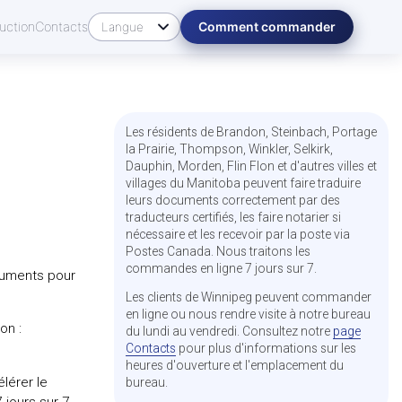
uction
Contacts
Comment commander
Les résidents de Brandon, Steinbach, Portage
la Prairie, Thompson, Winkler, Selkirk,
Dauphin, Morden, Flin Flon et d'autres villes et
villages du Manitoba peuvent faire traduire
leurs documents correctement par des
traducteurs certifiés, les faire notarier si
nécessaire et les recevoir par la poste via
Postes Canada. Nous traitons les
commandes en ligne 7 jours sur 7.
cuments pour
Les clients de Winnipeg peuvent commander
en ligne ou nous rendre visite à notre bureau
on :
du lundi au vendredi. Consultez notre
page
Contacts
pour plus d'informations sur les
heures d'ouverture et l'emplacement du
lérer le
bureau.
 jours sur 7.