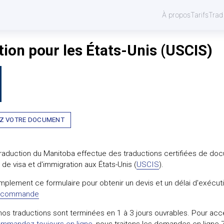
À propos
Tarifs
Trad
ion pour les États-Unis (USCIS)
Z VOTRE DOCUMENT
raduction du Manitoba effectue des traductions certifiées de do
e visa et d'immigration aux États-Unis (
USCIS
).
plement ce formulaire pour obtenir un devis et un délai d'exécuti
e commande
nos traductions sont terminées en 1 à 3 jours ouvrables. Pour accé
mmandez toujours en ligne
, nous traitons les demandes en ligne 7