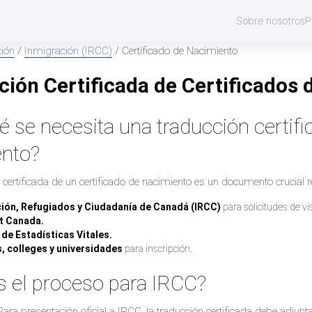
Sobre nosotros
P
ión
/
Inmigración (IRCC)
/ Certificado de Nacimiento
ción Certificada de Certificados
é se necesita una traducción certifi
ento?
 certificada de un certificado de nacimiento es un documento crucial 
ión, Refugiados y Ciudadanía de Canadá (IRCC)
para solicitudes de vi
t Canada.
 de Estadísticas Vitales.
, colleges y universidades
para inscripción.
s el proceso para IRCC?
ara presentación oficial a IRCC, la traducción certificada debe adjunta