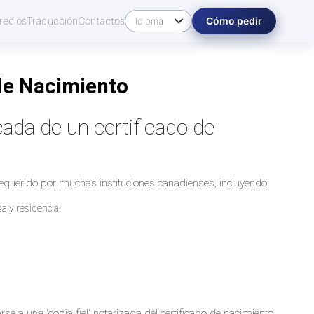
recios
Traducción
Contactos
Cómo pedir
 de Nacimiento
cada de un certificado de
requerido por muchas instituciones canadienses, incluyendo:
sa y residencia.
rse a una 'copia fiel' notarizada del certificado de nacimiento