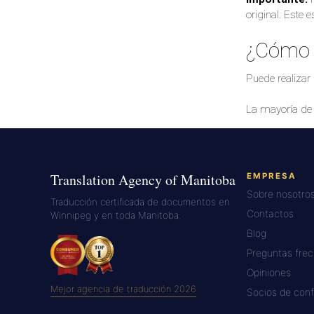
original. Este 
¿Cómo o
Puede realizar
La mayoría de 
Translation Agency of Manitoba
EMPRESA
Sobre nosotro
Traducción certificada de documentos en
Contactos
Winnipeg y en toda Manitoba.
Blog
Preguntas fre
Opiniones
Mejor agencia de traducción 2026
Socios de conf