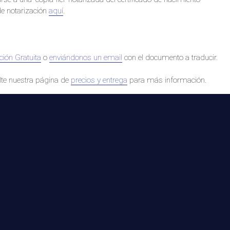
e notarización
aquí
.
ción Gratuita
o
enviándonos un email
con el documento a traducir.
ulte nuestra página de
precios y entrega
para más información.