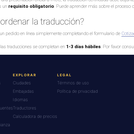
es un
requisito obligatorio
. Puede aprender más sobre el proceso d
rdenar la traducción?
 un pedido en línea simplemente completando el formulario de
Cotiza
las traducciones se completan en
1-3 días hábiles
. Por favor cons
EXPLORAR
LEGAL
s
Ciudades
Términos de uso
Embajadas
Política de privacidad
Idiomas
cuentes
Traductores
Calculadora de precios
ianza