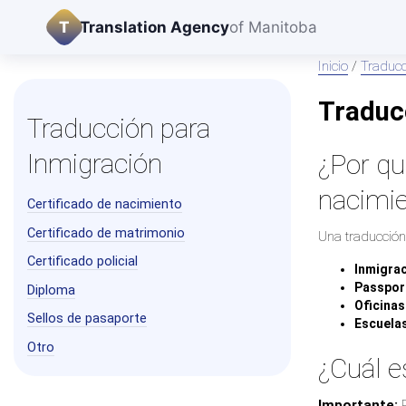
T
Translation Agency
of Manitoba
Inicio
/
Traducc
Traduc
Traducción para
Inmigración
¿Por qu
nacimi
Certificado de nacimiento
Certificado de matrimonio
Una traducción
Certificado policial
Inmigrac
Passpor
Diploma
Oficinas
Sellos de pasaporte
Escuelas
Otro
¿Cuál e
Importante:
P