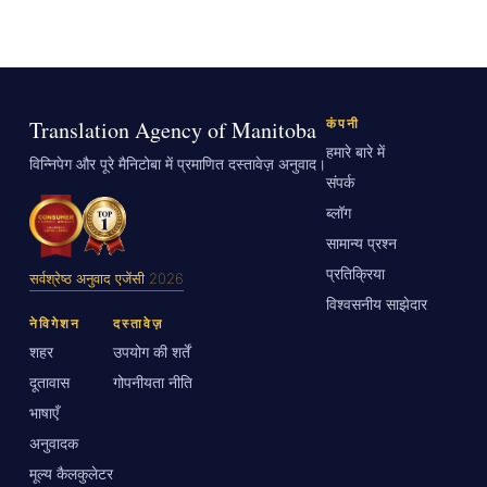
Translation Agency of Manitoba
कंपनी
हमारे बारे में
विन्निपेग और पूरे मैनिटोबा में प्रमाणित दस्तावेज़ अनुवाद।
संपर्क
ब्लॉग
सामान्य प्रश्न
प्रतिक्रिया
सर्वश्रेष्ठ अनुवाद एजेंसी 2026
विश्वसनीय साझेदार
नेविगेशन
दस्तावेज़
शहर
उपयोग की शर्तें
दूतावास
गोपनीयता नीति
भाषाएँ
अनुवादक
मूल्य कैलकुलेटर