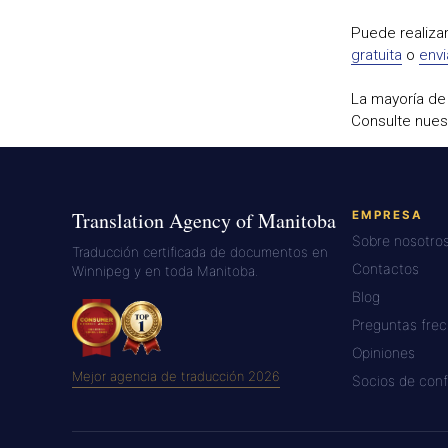
Puede realiza
gratuita
o
env
La mayoría de
Consulte nues
Translation Agency of Manitoba
EMPRESA
Sobre nosotro
Traducción certificada de documentos en
Contactos
Winnipeg y en toda Manitoba.
Blog
Preguntas fre
Opiniones
Mejor agencia de traducción 2026
Socios de conf