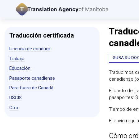
T
Translation Agency
of Manitoba
Traduc
Traducción certificada
canadi
Licencia de conducir
SUBA SU DO
Trabajo
Educación
Traducimos ce
Pasaporte canadiense
canadiense (o
Para fuera de Canadá
El costo de tr
pasaportes: $
USCIS
Otro
Tiempo de ent
El envío regul
Cómo ord