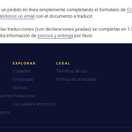
r un pedido en línea simplemente completando el formulario de
Co
iándonos un email
con el documento a traducir.
 las traducciones (con declaraciones juradas) se completan en 1-3
tra información de
precios y entrega
por favor.
EXPLORAR
LEGAL
s
Ciudades
Términos de uso
Embajadas
Política de privacidad
Idiomas
cuentes
Traductores
Calculadora de precios
ianza