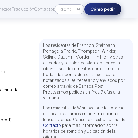
recios
Traducción
Contactos
Cómo pedir
Los residentes de Brandon, Steinbach,
Portage la Prairie, Thompson, Winkler,
Selkirk, Dauphin, Morden, Flin Flon y otras
ciudades y pueblos de Manitoba pueden
obtener sus documentos correctamente
rte
traducidos por traductores certificados,
notarizados si es necesario y enviados por
correo a través de Canada Post.
ficina de
Procesamos pedidos en línea 7 días a la
semana.
Los residentes de Winnipeg pueden ordenar
en línea o visitarnos en nuestra oficina de
spost).
lunes a viernes. Consulte nuestra página de
Contacto
para más información sobre
horarios de atención y ubicación de la
oficina.