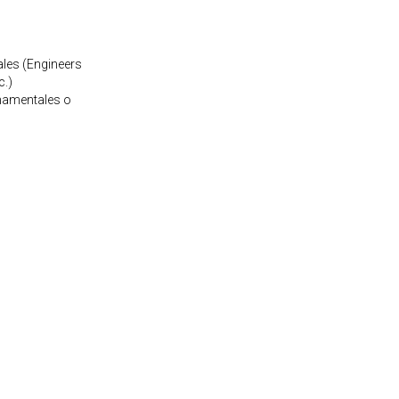
les (Engineers
c.)
namentales o