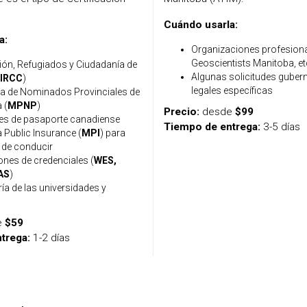
Cuándo usarla:
a:
Organizaciones profesiona
Geoscientists Manitoba, et
ión, Refugiados y Ciudadanía de
Algunas solicitudes guber
IRCC
)
legales específicas
 de Nominados Provinciales de
 (
MPNP
)
Precio:
desde
$99
des de pasaporte canadiense
Tiempo de entrega:
3-5 días
 Public Insurance (
MPI
) para
s de conducir
ones de credenciales (
WES,
AS
)
ía de las universidades y
e
$59
trega:
1-2 días