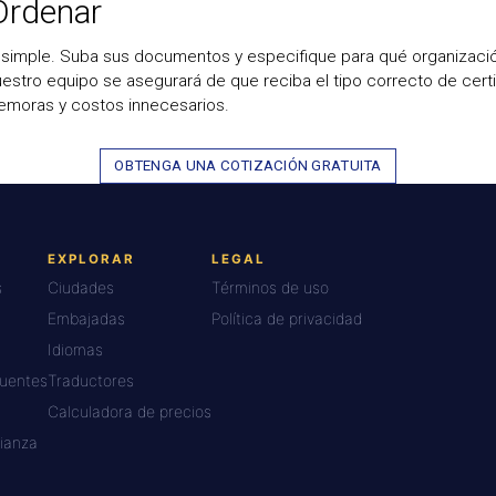
rdenar
 simple. Suba sus documentos y especifique para qué organizació
estro equipo se asegurará de que reciba el tipo correcto de certi
emoras y costos innecesarios.
OBTENGA UNA COTIZACIÓN GRATUITA
EXPLORAR
LEGAL
s
Ciudades
Términos de uso
Embajadas
Política de privacidad
Idiomas
cuentes
Traductores
Calculadora de precios
ianza