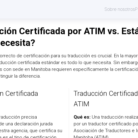
Sobre nosotros
P
ión Certificada por ATIM vs. Est
necesita?
 correcto de certificación para su traducción es crucial. En la mayor
ducción certificada estándar es todo lo que necesita. Sin embargo
s con sede en Manitoba requieren específicamente la certificaci
inguir la diferencia.
n Certificada
Traducción Certificad
ATIM
raducción precisa
Qué es:
Una traducción realiza
 una declaración jurada
por un traductor certificado po
stra agencia, que certifica su
Asociación de Traductores e I
e es el tipo de certificación
Manitoba (ATIM).