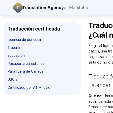
T
Translation Agency
of Manitoba
Traducc
Traducción certificada
¿Cuál 
Licencia de conducir
Elegir el tipo
Trabajo
casos, una tra
Educación
organizacione
está cómo dist
Pasaporte canadiense
Para fuera de Canadá
Traducció
USCIS
Estándar
Certificado por ATIM, otro
Qué es:
Una t
acompañada de
firmada de nue
exactitud. Est