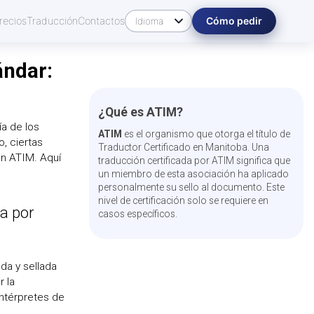
recios
Traducción
Contactos
Cómo pedir
ándar:
¿Qué es ATIM?
ía de los
ATIM
es el organismo que otorga el título de
, ciertas
Traductor Certificado en Manitoba. Una
ón ATIM. Aquí
traducción certificada por ATIM significa que
un miembro de esta asociación ha aplicado
personalmente su sello al documento. Este
nivel de certificación solo se requiere en
a por
casos específicos.
da y sellada
r la
ntérpretes de