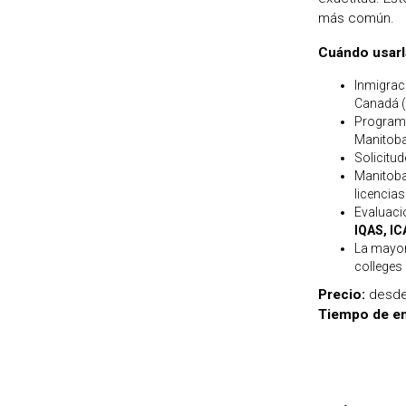
más común.
Cuándo usarl
Inmigrac
Canadá (
Programa
Manitoba
Solicitu
Manitoba
licencia
Evaluaci
IQAS, IC
La mayor
colleges
Precio:
desd
Tiempo de en