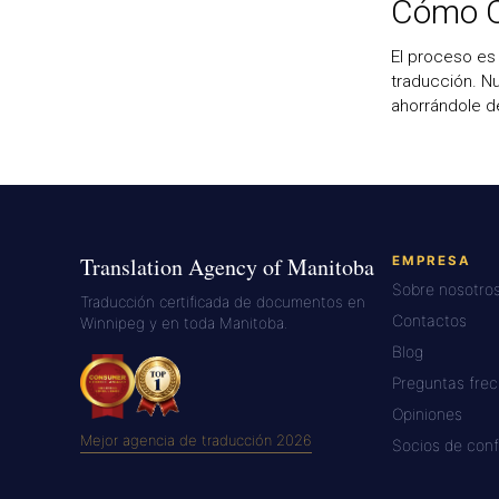
Cómo O
El proceso es
traducción. Nu
ahorrándole d
Translation Agency of Manitoba
EMPRESA
Sobre nosotro
Traducción certificada de documentos en
Contactos
Winnipeg y en toda Manitoba.
Blog
Preguntas fre
Opiniones
Mejor agencia de traducción 2026
Socios de conf