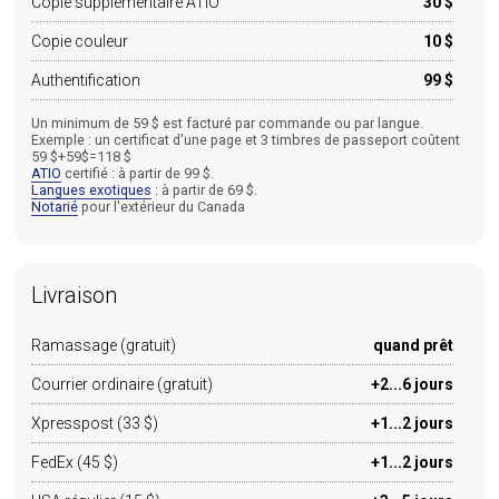
Copie supplémentaire ATIO
30 $
Copie couleur
10 $
Authentification
99 $
Un minimum de 59 $ est facturé par commande ou par langue.
Exemple : un certificat d'une page et 3 timbres de passeport coûtent
59 $+59$=118 $
ATIO
certifié : à partir de 99 $.
Langues exotiques
: à partir de 69 $.
Notarié
pour l'extérieur du Canada
Livraison
Ramassage (gratuit)
quand prêt
Courrier ordinaire (gratuit)
+2...6 jours
Xpresspost (33 $)
+1...2 jours
FedEx (45 $)
+1...2 jours