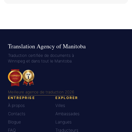
Translation Agency of Manitoba
Traduction certifiée de documents à
Winnipeg et dans tout le Manitoba.
Meilleure agence de traduction 2026
ENTREPRISE
EXPLORER
À propos
Villes
Contacts
Ambassades
Blogue
Langues
FAQ
Traducteurs