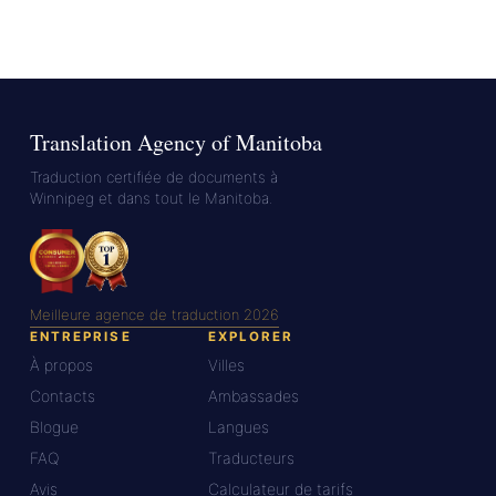
Translation Agency of Manitoba
Traduction certifiée de documents à
Winnipeg et dans tout le Manitoba.
Meilleure agence de traduction 2026
ENTREPRISE
EXPLORER
À propos
Villes
Contacts
Ambassades
Blogue
Langues
FAQ
Traducteurs
Avis
Calculateur de tarifs