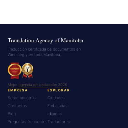
Translation Agency of Manitoba
Traducción certificada de documentos en
Winnipeg y en toda Manitoba.
Mejor agencia de traducción 2026
EMPRESA
EXPLORAR
Sobre nosotros
Ciudades
Contactos
Embajadas
Blog
Idiomas
Preguntas frecuentes
Traductores