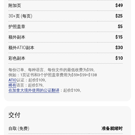
附加页
$49
30+页 (每页)
$25
护照盖章
$5
额外副本
$15
额外ATIO副本
$30
彩色副本
$10
每份订单、每种语言、每份文件的最低收费为$59。
例如：1页证书和3个护照盖章费用为$59+$59=$138
ATIO
认证：起价$109。
稀有
语言：起价$79。
在加拿大境外使用的公证翻译
：起价$109。
交付
自取 (免费)
准备就绪时