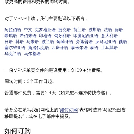
致更高的费用和更长的周转时间。
对于MPNP申请，我们主要翻译以下语言：
阿拉伯语
中文
克罗地亚语
捷克语
荷兰语
波斯语
法语
德语
希腊语
希伯来语
印地语
匈牙利语
印度尼西亚语
意大利语
日语
韩语
马来语
波兰语
葡萄牙语
旁遮普语
罗马尼亚语
俄语
塞尔维亚语
斯洛伐克语
西班牙语
泰米尔语
泰语
土耳其语
乌克兰语
乌尔都语
一份MPNP单页文件的翻译费用：$109 + 消费税。
周转时间：3个工作日起。
普通邮件免费，需要2-4天（如果您不选择特快专递）。
请务必在填写我们网站上的“
如何订购
”表格时选择“马尼托巴省
移民提名”，或在电子邮件中提及。
如何订购