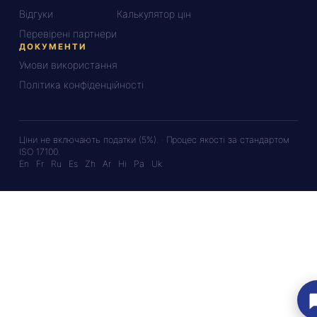
Відгуки
Калькулятор цін
Перевірені партнери
ДОКУМЕНТИ
Умови використання
Політика конфіденційності
Ціни не включають податки (5%). · Процес якості за стандартом
ISO 17100.
En
Fr
Ru
Es
Zh
Ar
Hi
Pa
Uk