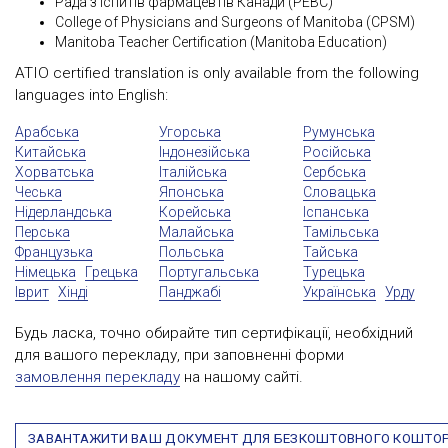
Рада з іспитів фармацевтів Канади (PEBC)
College of Physicians and Surgeons of Manitoba (CPSM)
Manitoba Teacher Certification (Manitoba Education)
ATIO certified translation is only available from the following
languages into English:
Арабська
Угорська
Румунська
Китайська
Індонезійська
Російська
Хорватська
Італійська
Сербська
Чеська
Японська
Словацька
Нідерландська
Корейська
Іспанська
Перська
Малайська
Тамільська
Французька
Польська
Тайська
Німецька
Грецька
Португальська
Турецька
Іврит
Хінді
Панджабі
Українська
Урду
Будь ласка, точно обирайте тип сертифікації, необхідний
для вашого перекладу, при заповненні форми
замовлення перекладу
на нашому сайті.
ЗАВАНТАЖИТИ ВАШ ДОКУМЕНТ ДЛЯ БЕЗКОШТОВНОГО КОШТО