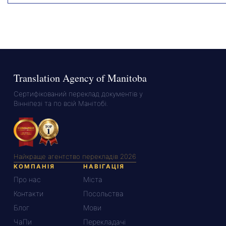
Translation Agency of Manitoba
Сертифікований переклад документів у
Вінніпезі та по всій Манітобі.
Найкраще агентство перекладів 2026
КОМПАНІЯ
НАВІГАЦІЯ
Про нас
Міста
Контакти
Посольства
Блог
Мови
ЧаПи
Перекладачі