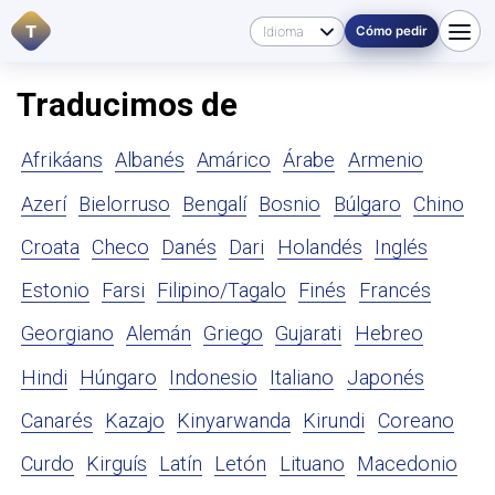
T
Cómo pedir
Traducimos de
Afrikáans
Albanés
Amárico
Árabe
Armenio
Azerí
Bielorruso
Bengalí
Bosnio
Búlgaro
Chino
Croata
Checo
Danés
Dari
Holandés
Inglés
Estonio
Farsi
Filipino/Tagalo
Finés
Francés
Georgiano
Alemán
Griego
Gujarati
Hebreo
Hindi
Húngaro
Indonesio
Italiano
Japonés
Canarés
Kazajo
Kinyarwanda
Kirundi
Coreano
Curdo
Kirguís
Latín
Letón
Lituano
Macedonio