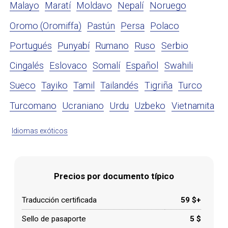
Malayo
Maratí
Moldavo
Nepalí
Noruego
Oromo (Oromiffa)
Pastún
Persa
Polaco
Portugués
Punyabí
Rumano
Ruso
Serbio
Cingalés
Eslovaco
Somalí
Español
Swahili
Sueco
Tayiko
Tamil
Tailandés
Tigriña
Turco
Turcomano
Ucraniano
Urdu
Uzbeko
Vietnamita
Idiomas exóticos
Precios por documento típico
Traducción certificada
59 $+
Sello de pasaporte
5 $