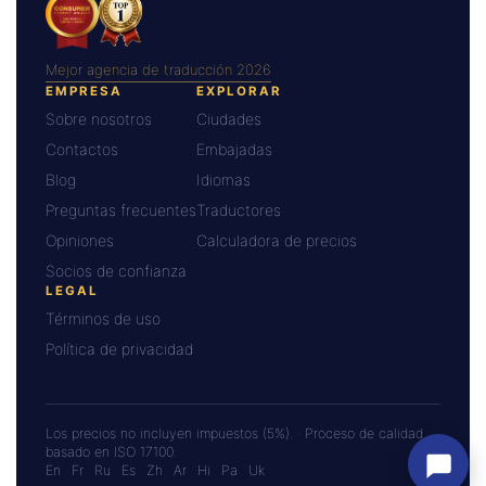
Mejor agencia de traducción 2026
EMPRESA
EXPLORAR
Sobre nosotros
Ciudades
Contactos
Embajadas
Blog
Idiomas
Preguntas frecuentes
Traductores
Opiniones
Calculadora de precios
Socios de confianza
LEGAL
Términos de uso
Política de privacidad
Los precios no incluyen impuestos (5%). · Proceso de calidad
basado en ISO 17100.
En
Fr
Ru
Es
Zh
Ar
Hi
Pa
Uk